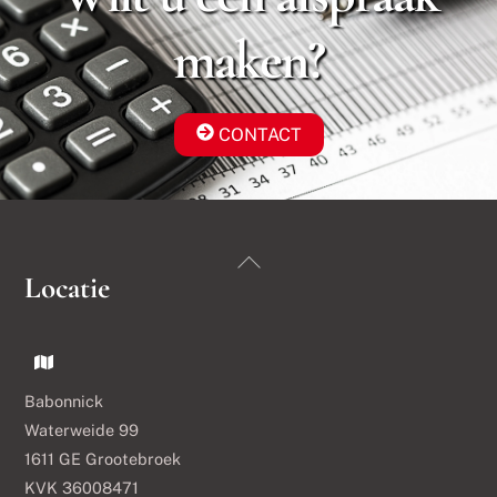
maken?
CONTACT
Back
Locatie
To
Top
Babonnick
Waterweide 99
1611 GE Grootebroek
KVK 36008471